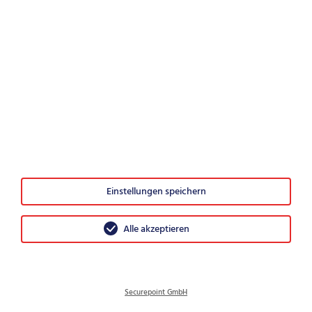
IT-Security – Was nach der Entscheidung wichtig ist
Würden Sie Securepoint weiterempfehlen?
0
1
2
3
4
5
6
Einstellungen speichern
7
8
9
10
Alle akzeptieren
Sehr unwahrscheinlich
Sehr wahrscheinlich
© 2026 Securepoint GmbH
Securepoint GmbH
AGB