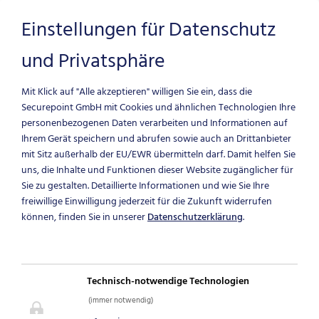
Einstellungen für Datenschutz
und Privatsphäre
Zum Hauptinhalt springen
Mit Klick auf "Alle akzeptieren" willigen Sie ein, dass die
Securepoint GmbH mit Cookies und ähnlichen Technologien Ihre
personenbezogenen Daten verarbeiten und Informationen auf
Ihrem Gerät speichern und abrufen sowie auch an Drittanbieter
E-MAIL-
mit Sitz außerhalb der EU/EWR übermitteln darf.
Damit helfen Sie
uns, die Inhalte und Funktionen dieser Website zugänglicher für
Sie zu gestalten. Detaillierte Informationen und wie Sie Ihre
ARCHIVIERUNG
freiwillige Einwilligung jederzeit für die Zukunft widerrufen
können, finden Sie in unserer
Datenschutzerklärung
.
MIT UMA NG
Revisionssichere E-Mail-
Technisch-notwendige Technologien
Archivierung nach GoBD
(immer notwendig)