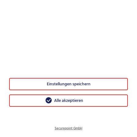
Stand 21. Februar 2024
Kontakt
Securepoint GmbH
Einstellungen speichern
Bleckeder Landstraße 28
21337 Lüneburg
Alle akzeptieren
Germany
Telefon:
+49 (0)4131/2401-0
Securepoint GmbH
Fax:
+49 (0)4131/2401-50
(Vertrieb)