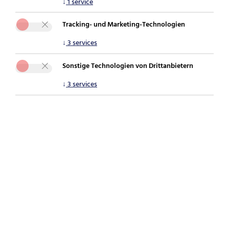
↓
1
service
Sie sind hier:
securepoint.de
Disclosure Policy
Tracking- und Marketing-Technologien
↓
3
services
1. Einleitung
Sonstige Technologien von Drittanbietern
↓
3
services
Bei Securepoint legen wir höchsten Wert auf die
Sicherheit unserer Systeme und die unserer
Kunden. Wir erkennen an, dass unabhängige
Sicherheitsexperten eine wertvolle Rolle beim
Aufdecken von Schwachstellen spielen. Diese
Richtlinie beschreibt den Prozess und die
Bedingungen für die verantwortungsvolle
Offenlegung von Schwachstellen.