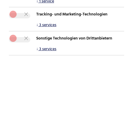
↓
1
service
Sie sind hier:
securepoint.de
Für Partner
Schulungen
Tracking- und Marketing-Technologien
↓
3
services
Sonstige Technologien von Drittanbietern
↓
3
services
Securepoint Partnerprogramm auf einen
Blick
IT-Security-Kompetenz ausbauen
Mit den Trainings der Securepoint-Akademie zum
Profi für IT-Sicherheit werden.
Immer ganz vorne mit dabei
Exklusiver Vorab-Zugang zu neuen Entwicklungen
sowie NFR-Lizenzen für fertige Produkte.