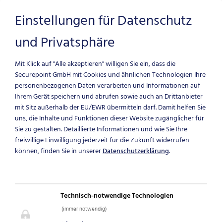
Einstellungen für Datenschutz
und Privatsphäre
Zum Hauptinhalt springen
Mit Klick auf "Alle akzeptieren" willigen Sie ein, dass die
Securepoint GmbH mit Cookies und ähnlichen Technologien Ihre
personenbezogenen Daten verarbeiten und Informationen auf
Ihrem Gerät speichern und abrufen sowie auch an Drittanbieter
mit Sitz außerhalb der EU/EWR übermitteln darf.
Damit helfen Sie
IT-SICHERHEIT IM
uns, die Inhalte und Funktionen dieser Website zugänglicher für
Sie zu gestalten. Detaillierte Informationen und wie Sie Ihre
freiwillige Einwilligung jederzeit für die Zukunft widerrufen
GESUNDHEITSWES
können, finden Sie in unserer
Datenschutzerklärung
.
Datenschutz, Patientenschutz
sowie Geräteschutz einfach
Technisch-notwendige Technologien
und sicher managen.
(immer notwendig)