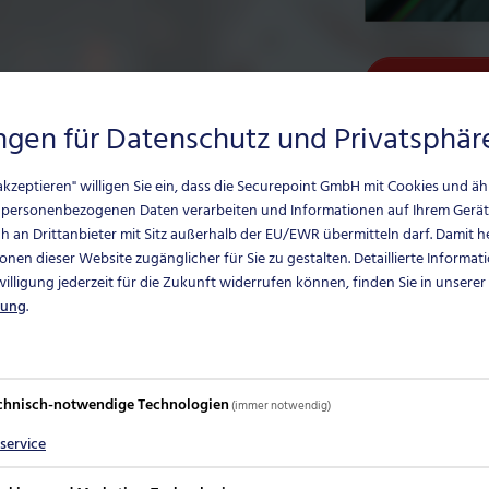
Pro
ungen für Datenschutz und Privatsphär
e akzeptieren" willigen Sie ein, dass die Securepoint GmbH mit Cookies und ä
 personenbezogenen Daten verarbeiten und Informationen auf Ihrem Gerät
 an Drittanbieter mit Sitz außerhalb der EU/EWR übermitteln darf.
Damit he
und Server
onen dieser Website zugänglicher für Sie zu gestalten. Detaillierte Informat
nwilligung jederzeit für die Zukunft widerrufen können, finden Sie in unserer
rung
.
nd weitere kritische Inhalte werden von Securepoint Mail
ntwickelte, selbstlernende Algorithmen zum Einsatz, die
ren. So werden insbesondere betrügerische Phishing-Mails id
chnisch-notwendige Technologien
(immer notwendig)
service
ustellung auf dem Mail-Server statt. Dadurch schützt M