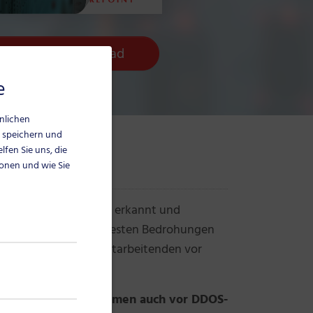
spekt zum Download
e
hnlichen
 speichern und
lfen Sie uns, die
ionen und wie Sie
 Security zuverlässig erkannt und
 ständig nach den neuesten Bedrohungen
entifiziert und die Mitarbeitenden vor
ail Security Unternehmen auch vor DDOS-