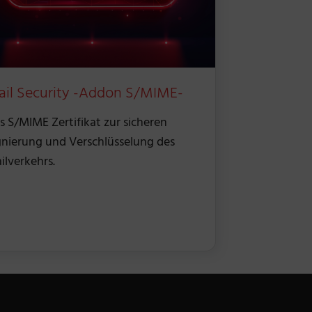
il Security -Addon S/MIME-
s S/MIME Zertifikat zur sicheren
gnierung und Verschlüsselung des
ilverkehrs.