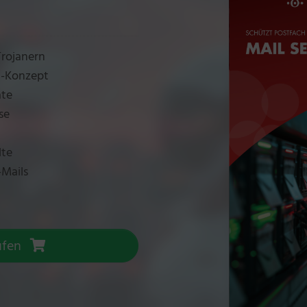
Trojanern
m-Konzept
ate
se
lte
-Mails
aufen