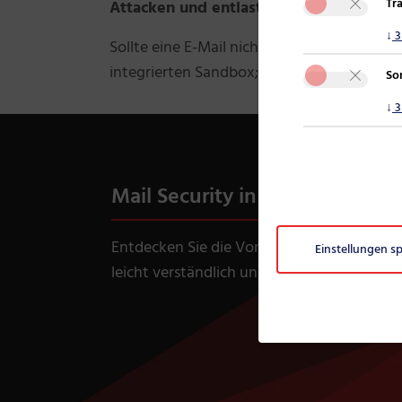
Tr
Attacken und entlastet den internen Traf
↓
3
Sollte eine E-Mail nicht eindeutig als gefä
integrierten Sandbox; einer abgesicher
So
↓
3
Mail Security in unter 2 Minute
Entdecken Sie die Vorteile und Funktionsw
Einstellungen s
leicht verständlich und in unter zwei Mi