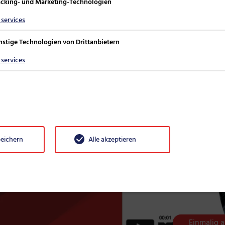
acking- und Marketing-Technologien
fic.
services
hrlich oder ungefährlich einordbar sein, testet Mail Securit
ten Umgebung ohne Verbindung zum unternehmenseigenen 
nstige Technologien von Drittanbietern
services
n erklärt
Ja, ich bin ausdr
eise von Mail-Security –
peichern
Alle akzeptieren
meine Daten an
nuten zusammengefasst.
Einmalig a