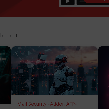
cherheit
Mail Security -Addon ATP-