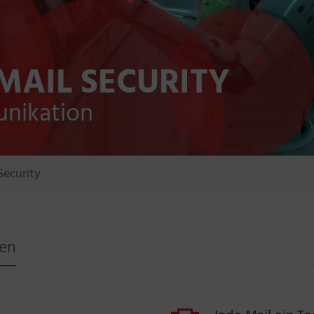
MAIL SECURITY
unikation
Security
men