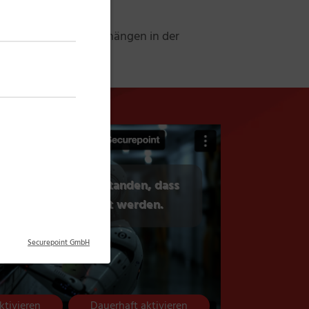
y das Verhalten von Anhängen in der
Netzwerk.
ücklich damit einverstanden, dass
 Alugha übermittelt werden.
Securepoint GmbH
ktivieren
Dauerhaft aktivieren