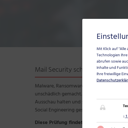
Einstell
Mit Klick auf "All
Technologien Ihre
abrufen sowie auch
Mail Security schützt Postfach 
Inhalte und Funkti
Ihre freiwillige Ei
Datenschutzerklä
Malware, Ransomware, ausführbare Makros u
unschädlich gemacht. Dabei kommen hoche
Ausschau halten und sich selbst aktualisie
Te
Social Engineering geschützt.
↓
1
Diese Prüfung findet bereits vor der Z