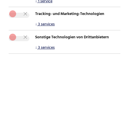
↓
1
service
Sie sind hier:
securepoint.de
Über Securepoint
Karriere
Jobs
Tracking- und Marketing-Technologien
Details
↓
3
services
Sonstige Technologien von Drittanbietern
Zurück zur Übersicht
↓
3
services
Quereinstieg
Vertriebsinnendienst in Velbert
(m/w/d)