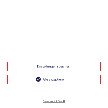
Würden Sie Securepoint weiterempfehlen?
0
1
2
3
4
5
6
7
8
9
10
Sehr unwahrscheinlich
Sehr wahrscheinlich
© 2026 Securepoint GmbH
Einstellungen speichern
AGB
Impressum
Alle akzeptieren
Datenschutz
Disclosure Policy
Sitemap
Securepoint GmbH