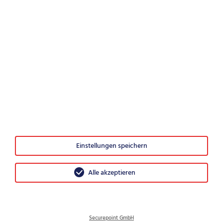
Würden Sie Securepoint weiterempfehlen?
0
1
2
3
4
5
6
7
8
9
10
Sehr unwahrscheinlich
Sehr wahrscheinlich
© 2026 Securepoint GmbH
Einstellungen speichern
AGB
Impressum
Alle akzeptieren
Datenschutz
Disclosure Policy
Sitemap
Securepoint GmbH