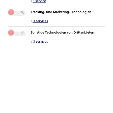
↓
1
service
Sie sind hier:
securepoint.de
Über Securepoint
Karriere
Jobs
Tracking- und Marketing-Technologien
Details
↓
3
services
Sonstige Technologien von Drittanbietern
Zurück zur Übersicht
↓
3
services
Ausbildung zum
Fachinformatiker -
Anwendungsentwicklung
(m/w/d)