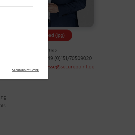
Download (jpg)
Kevin Thomas
.
Telefon: +49 (0)151/70509020
ter,
E-Mail:
presse@securepoint.de
Securepoint GmbH
ung
als