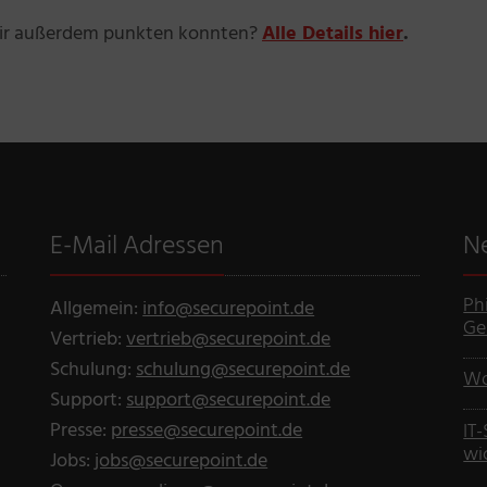
wir außerdem punkten konnten?
Alle Details hier
.
E-Mail Adressen
N
Ph
Allgemein:
info@securepoint.de
Ge
Vertrieb:
vertrieb@securepoint.de
Schulung:
schulung@securepoint.de
Wo
Support:
support@securepoint.de
Presse:
presse@securepoint.de
IT
wi
Jobs:
jobs@securepoint.de