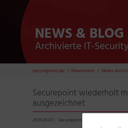
NEWS & BLOG
Archivierte IT-Securi
Sie sind hier:
securepoint.de
Newsroom
News-Archi
Securepoint wiederholt m
ausgezeichnet
29.01.2024
|
Securepoint