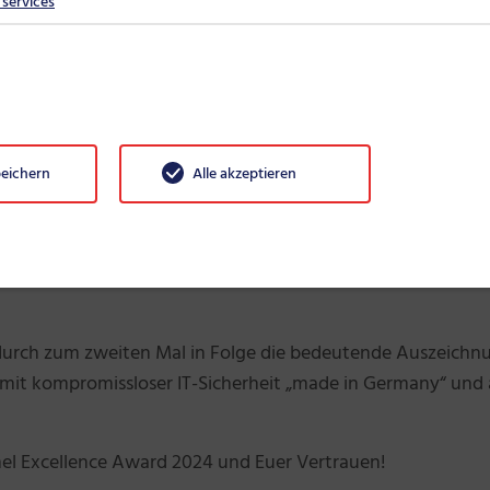
services
nbieter in die Platzierungen - so viele wie in keiner anderen
 so gut bewertet wie kein anderer Erstplatzierter. In der
fragten Bereichen der Studie am Besten abgeschnitten.
peichern
Alle akzeptieren
f Basis einer Studie des Marktforschungsinstitutes Context
ernationalen ITK-Channel. Über 2.000 Reseller, IT-Dienstleis
vice-Provider (MSP) haben Hersteller und Distributoren in
dadurch zum zweiten Mal in Folge die bedeutende Auszeichn
mit kompromissloser IT-Sicherheit „made in Germany“ und 
el Excellence Award 2024 und Euer Vertrauen!