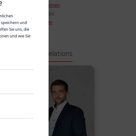
e
Pressestimmen
News-Archiv
hnlichen
Pressebilder
 speichern und
lfen Sie uns, die
ionen und wie Sie
Public Relations
ikel als URL/Link kopieren
Artikel per E-Mail versenden
ass
ing,
em