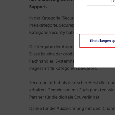
↓
3
Support.
In der Kategorie "Security" schafften es 19 A
Preiskategorie. Securepoint wurde insgesamt
Kategorie Security haben wir in allen abge
Einstellungen s
Die Vergabe der Auszeichnungen erfolgte au
Diese ist eine der größten Erhebungen im int
Fachhändler, Systemhäuser und Manages Ser
insgesamt 18 Kategorien bewertet.
Securepoint hat als deutscher Hersteller 
erhalten. Gemeinsam mit Euch punkten wir 
Partner für die digitale Souveränität.
Danke für die Auszeichnung mit dem Chann