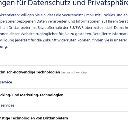
ungen für Datenschutz und Privatsphär
e akzeptieren" willigen Sie ein, dass die Securepoint GmbH mit Cookies und ä
 personenbezogenen Daten verarbeiten und Informationen auf Ihrem Gerät
 an Drittanbieter mit Sitz außerhalb der EU/EWR übermitteln darf.
Damit he
onen dieser Website zugänglicher für Sie zu gestalten. Detaillierte Informat
nwilligung jederzeit für die Zukunft widerrufen können, finden Sie in unserer
rung
.
chnisch-notwendige Technologien
(immer notwendig)
service
Art
acking- und Marketing-Technologien
steller der IT-Security. Es freut uns ganz besonders, d
services
eugen. Und das zeigt uns, dass unser Leitgedanke
nstige Technologien von Drittanbietern
kommt. Wir sind für Euch da – mit Schulungen und Train
nlicher Beratung über den Vertrieb und mit technisch