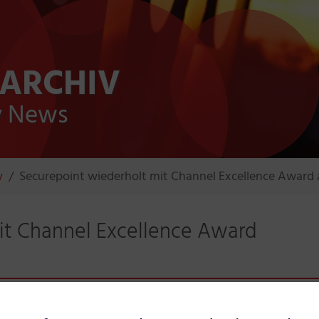
 ARCHIV
ty News
v
Securepoint wiederholt mit Channel Excellence Award
it Channel Excellence Award