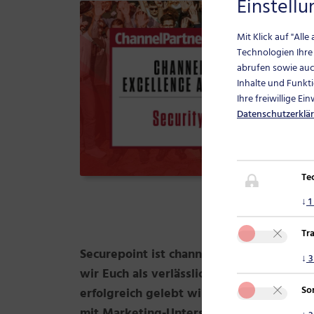
Einstell
Mit Klick auf "All
Technologien Ihre
abrufen sowie auch
Inhalte und Funkti
Ihre freiwillige Ei
Datenschutzerklä
Te
↓
1
Tr
Securepoint ist channelfreundlichster Her
↓
3
wir Euch als verlässlicher Partner überz
So
erfolgreich gelebt wird und bei Euch an
mit Marketing-Unterstützung, mit persö