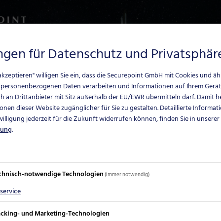
ungen für Datenschutz und Privatsphär
e akzeptieren" willigen Sie ein, dass die Securepoint GmbH mit Cookies und ä
 personenbezogenen Daten verarbeiten und Informationen auf Ihrem Gerät
 an Drittanbieter mit Sitz außerhalb der EU/EWR übermitteln darf.
Damit he
onen dieser Website zugänglicher für Sie zu gestalten. Detaillierte Informat
nwilligung jederzeit für die Zukunft widerrufen können, finden Sie in unserer
rung
.
Art
ays – Lift Off“ vom 04. bis zum 14. Juli 2023 auf Tour. 
eutschland, Österreich und der Schweiz erfahren
chnisch-notwendige Technologien
(immer notwendig)
sten Entwicklungen bei IT-Sicherheitslösungen, wie z.
service
t die Restplätze der kostenlosen Veranstaltungen sicher
acking- und Marketing-Technologien