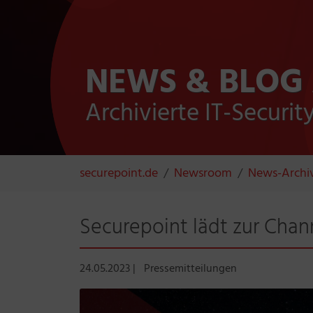
NEWS & BLOG
Archivierte IT-Securi
Sie sind hier:
securepoint.de
Newsroom
News-Archi
Securepoint lädt zur Cha
24.05.2023
|
Pressemitteilungen