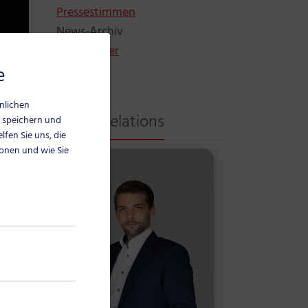
Pressestimmen
News-Archiv
Pressebilder
e
hnlichen
Public Relations
 speichern und
lfen Sie uns, die
ionen und wie Sie
ikel als URL/Link kopieren
Artikel per E-Mail versenden
An
 B.
n.