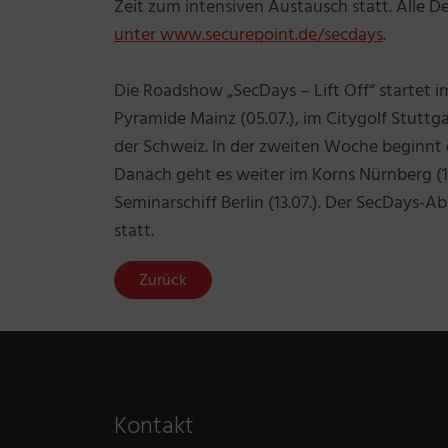
Zeit zum intensiven Austausch statt. Alle 
unter www.securepoint.de/secdays
.
Die Roadshow „SecDays – Lift Off“ startet 
Pyramide Mainz (05.07.), im Citygolf Stuttg
der Schweiz. In der zweiten Woche beginnt d
Danach geht es weiter im Korns Nürnberg (11
Seminarschiff Berlin (13.07.). Der SecDays-A
statt.
Zurück
Kontakt