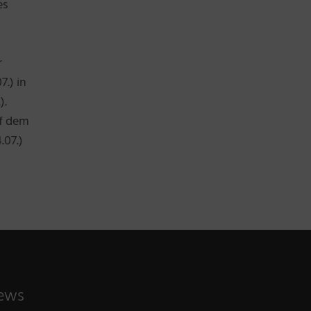
es
r
7.) in
).
uf dem
.07.)
ews