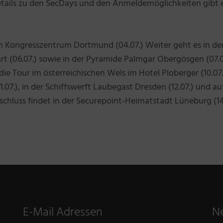
Details zu den SecDays und den Anmeldemöglichkeiten gibt 
im Kongresszentrum Dortmund (04.07.) Weiter geht es in de
art (06.07.) sowie in der Pyramide Palmgar Obergösgen (07.0
ie Tour im österreichischen Wels im Hotel Ploberger (10.07.
.07.), in der Schiffswerft Laubegast Dresden (12.07.) und a
bschluss findet in der Securepoint-Heimatstadt Lüneburg (14
E-Mail Adressen
N