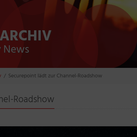
 ARCHIV
ty News
v
Securepoint lädt zur Channel-Roadshow
nnel-Roadshow