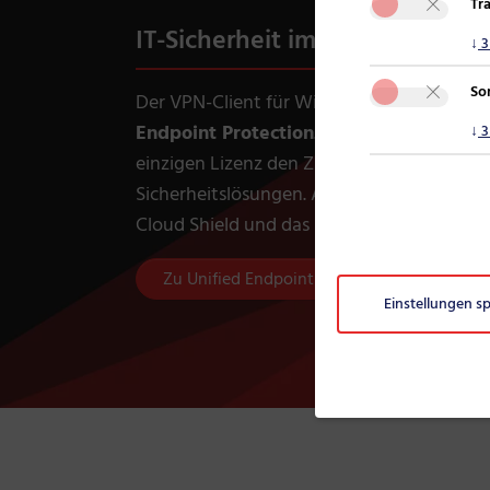
Tr
IT-Sicherheit im Paket
↓
3
So
Der VPN-Client für Windows-Geräte ist Be
Endpoint Protection
. Dieses Lösungspaket
↓
3
einzigen Lizenz den Zugang zu einer wac
Sicherheitslösungen. Aktuell sind in der Li
Cloud Shield und das Mobile Device Man
Zu Unified Endpoint Protection
Einstellungen s