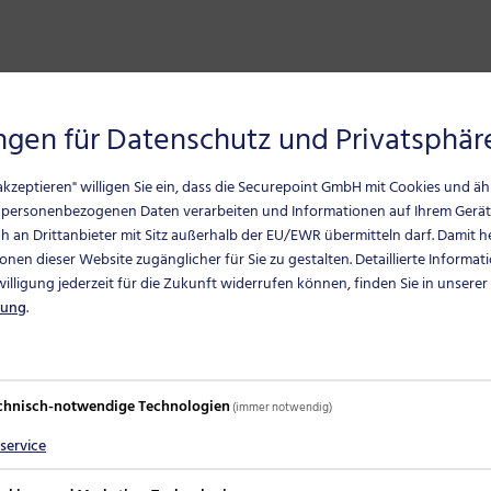
nen Blick
ungen für Datenschutz und Privatsphär
ed“ über ASC oder manuell über einen Wizard konfigurierb
 zwischen Wireguard, SSL-VPN oder IPSec.
e akzeptieren" willigen Sie ein, dass die Securepoint GmbH mit Cookies und ä
ch einfacher mit dem Diagnose-Tab, der detaillierte Infor
 personenbezogenen Daten verarbeiten und Informationen auf Ihrem Gerät
 an Drittanbieter mit Sitz außerhalb der EU/EWR übermitteln darf.
Damit he
, Netzwerkprobleme schnell und einfach zu erkennen und zu
onen dieser Website zugänglicher für Sie zu gestalten. Detaillierte Informat
 immer auf dem neuesten Stand mit der automatischen Upda
nwilligung jederzeit für die Zukunft widerrufen können, finden Sie in unserer
rung
.
 VPN-Client bereits kostenfrei mit an Bord. Zur gesonderte
gspaket
Unified Endpoint Protection
enthalten.
chnisch-notwendige Technologien
(immer notwendig)
service