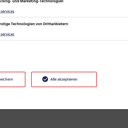
acking- und Marketing-Technologien
services
nstige Technologien von Drittanbietern
standteil der
Unified
 eröffnet mit einer
services
hsenden Kombination von
zenz der VPN-Client, das
agement enthalten.
peichern
Alle akzeptieren