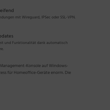
reifend
indungen mit Wireguard, IPSec oder SSL-VPN.
pdates
eit und Funktionalität dank automatisch
re.
len Management-Konsole auf Windows-
zess für Homeoffice-Geräte enorm. Die