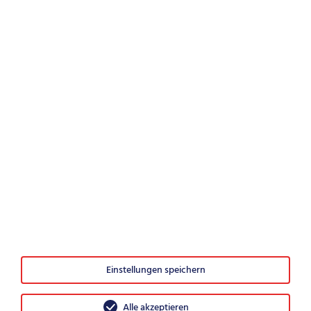
News
Phishing zur Urlaubszeit: Wenn private Geräte zum
Unternehmensrisiko werden
Wo Sicherheit zur Daseinsvorsorge wird
IT-Security – Was nach der Entscheidung wichtig ist
© 2026 Securepoint GmbH
Einstellungen speichern
AGB
Impressum
Alle akzeptieren